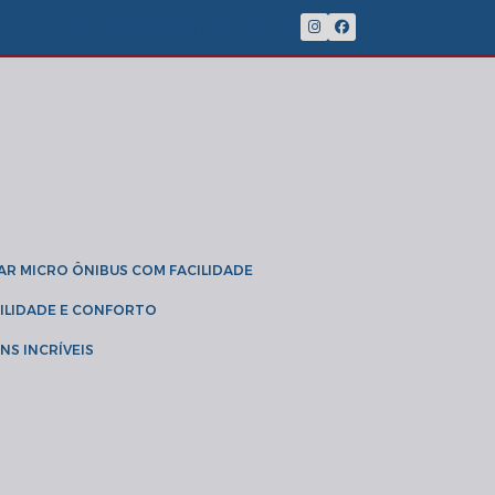
(11) 2902-8888
(11) 95785-3189
GAR MICRO ÔNIBUS COM FACILIDADE
IBILIDADE E CONFORTO
NS INCRÍVEIS