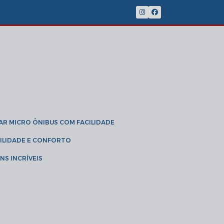
(11) 2902-8888
(11) 95785-3189
GAR MICRO ÔNIBUS COM FACILIDADE
IBILIDADE E CONFORTO
NS INCRÍVEIS