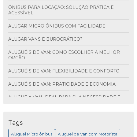
ÔNIBUS PARA LOCAÇÃO: SOLUÇÃO PRÁTICA E
ACESSÍVEL
ALUGAR MICRO ÔNIBUS COM FACILIDADE
ALUGAR VANS É BUROCRÁTICO?
ALUGUÉIS DE VAN: COMO ESCOLHER A MELHOR
OPÇÃO
ALUGUÉIS DE VAN: FLEXIBILIDADE E CONFORTO
ALUGUÉIS DE VAN: PRATICIDADE E ECONOMIA
ALUGUE A VAN IDEAL PARA SUA NECESSIDADE E
DESCUBRA VANTAGENS INCRÍVEIS
ALUGUEL DE ÔNIBUS PARA VIAGEM: MAIS
PRATICIDADE
Tags
Aluguel Micro ônibus
Aluguel de Van com Motorista
ALUGUEL DE MICRO ÔNIBUS PARA EVENTOS