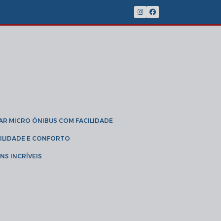
(11) 2902-8888
(11) 95785-3189
GAR MICRO ÔNIBUS COM FACILIDADE
IBILIDADE E CONFORTO
NS INCRÍVEIS