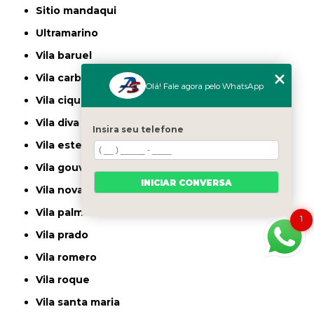
sitio mandaqui
ultramarino
vila baruel
vila carbone
Olá! Fale agora pelo WhatsApp
vila ciqueira
vila diva
Insira seu telefone
vila ester
vila gouvea
INICIAR CONVERSA
vila nova cachoeirinha
vila palmeiras
1
vila prado
vila romero
vila roque
vila santa maria