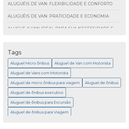
ALUGUÉIS DE VAN: FLEXIBILIDADE E CONFORTO
ALUGUÉIS DE VAN: PRATICIDADE E ECONOMIA
ALUGUE A VAN IDEAL PARA SUA NECESSIDADE E
DESCUBRA VANTAGENS INCRÍVEIS
ALUGUEL DE ÔNIBUS PARA VIAGEM: MAIS
PRATICIDADE
Tags
Aluguel Micro ônibus
Aluguel de Van com Motorista
ALUGUEL DE MICRO ÔNIBUS PARA EVENTOS
Aluguel de Vans com Motorista
ALUGUEL DE MICRO ÔNIBUS: COMO ESCOLHER A
MELHOR OPÇÃO PARA SUA VIAGEM
Aluguel de micro ônibus para viagem
Aluguel de ônibus
Aluguel de ônibus executivo
ALUGUEL DE MICRO ÔNIBUS: COMO ESCOLHER A
MELHOR OPÇÃO PARA VIAGEM
Aluguel de ônibus para Excursão
ALUGUEL DE MICRO ÔNIBUS: SAIBA COMO
Aluguel de ônibus para Viagem
ESCOLHER A MELHOR OPÇÃO PARA A VIAGEM
Empresa de Fretamento de ônibus
ALUGUEL DE MICRO ÔNIBUS: SAIBA COMO