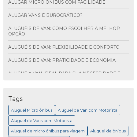
ALUGAR MICRO ÔNIBUS COM FACILIDADE
ALUGAR VANS É BUROCRÁTICO?
ALUGUÉIS DE VAN: COMO ESCOLHER A MELHOR
OPÇÃO
ALUGUÉIS DE VAN: FLEXIBILIDADE E CONFORTO
ALUGUÉIS DE VAN: PRATICIDADE E ECONOMIA
ALUGUE A VAN IDEAL PARA SUA NECESSIDADE E
DESCUBRA VANTAGENS INCRÍVEIS
ALUGUEL DE ÔNIBUS PARA VIAGEM: MAIS
PRATICIDADE
Tags
Aluguel Micro ônibus
Aluguel de Van com Motorista
ALUGUEL DE MICRO ÔNIBUS PARA EVENTOS
Aluguel de Vans com Motorista
ALUGUEL DE MICRO ÔNIBUS: COMO ESCOLHER A
MELHOR OPÇÃO PARA SUA VIAGEM
Aluguel de micro ônibus para viagem
Aluguel de ônibus