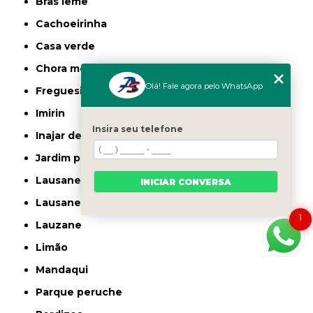
bras leme
cachoeirinha
casa verde
chora menino
Olá! Fale agora pelo WhatsApp
freguesia do ó
imirin
Insira seu telefone
inajar de souza
jardim picolo
lausane
INICIAR CONVERSA
lausane paulista
1
lauzane
limão
mandaqui
parque peruche