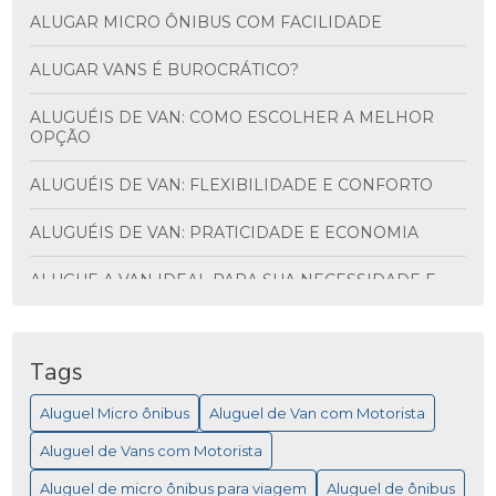
ALUGAR MICRO ÔNIBUS COM FACILIDADE
ALUGAR VANS É BUROCRÁTICO?
ALUGUÉIS DE VAN: COMO ESCOLHER A MELHOR
OPÇÃO
ALUGUÉIS DE VAN: FLEXIBILIDADE E CONFORTO
ALUGUÉIS DE VAN: PRATICIDADE E ECONOMIA
ALUGUE A VAN IDEAL PARA SUA NECESSIDADE E
DESCUBRA VANTAGENS INCRÍVEIS
ALUGUEL DE ÔNIBUS PARA VIAGEM: MAIS
PRATICIDADE
Tags
Aluguel Micro ônibus
Aluguel de Van com Motorista
ALUGUEL DE MICRO ÔNIBUS PARA EVENTOS
Aluguel de Vans com Motorista
ALUGUEL DE MICRO ÔNIBUS: COMO ESCOLHER A
MELHOR OPÇÃO PARA SUA VIAGEM
Aluguel de micro ônibus para viagem
Aluguel de ônibus