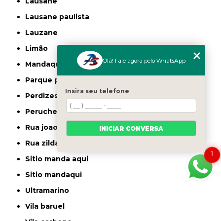
lausane
lausane paulista
lauzane
limão
Olá! Fale agora pelo WhatsApp
mandaqui
parque peruche
Insira seu telefone
perdizes
peruche
rua joao ruthe
INICIAR CONVERSA
rua zilda
1
sitio manda aqui
sitio mandaqui
ultramarino
vila baruel