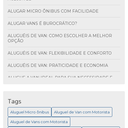
ALUGAR MICRO ÔNIBUS COM FACILIDADE
ALUGAR VANS É BUROCRÁTICO?
ALUGUÉIS DE VAN: COMO ESCOLHER A MELHOR
OPÇÃO
ALUGUÉIS DE VAN: FLEXIBILIDADE E CONFORTO
ALUGUÉIS DE VAN: PRATICIDADE E ECONOMIA
ALUGUE A VAN IDEAL PARA SUA NECESSIDADE E
DESCUBRA VANTAGENS INCRÍVEIS
ALUGUEL DE ÔNIBUS PARA VIAGEM: MAIS
PRATICIDADE
Tags
Aluguel Micro ônibus
Aluguel de Van com Motorista
ALUGUEL DE MICRO ÔNIBUS PARA EVENTOS
Aluguel de Vans com Motorista
ALUGUEL DE MICRO ÔNIBUS: COMO ESCOLHER A