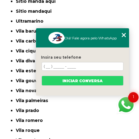
sitio manda aqui
sitio mandaqui
ultramarino
vila baruel
Olá! Fale agora pelo WhatsApp
vila carbone
vila ciqueira
Insira seu telefone
vila diva
vila ester
vila gouvea
INICIAR CONVERSA
vila nova cachoeirinha
1
vila palmeiras
vila prado
vila romero
vila roque