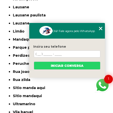
lausane
lausane paulista
lauzane
Olá! Fale agora pelo WhatsApp
limão
mandaqui
Insira seu telefone
parque peruche
perdizes
peruche
INICIAR CONVERSA
rua joao ruthe
1
rua zilda
sitio manda aqui
sitio mandaqui
ultramarino
vila baruel