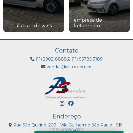
empresa de
aluguel de vans
fretamento
Contato
(11) 2902-8888
(11) 95785-3189
vendas@astur.com.br
Endereço
Rua São Quirino, 209 - Vila Guilherme São Paulo - SP -
CEP: 02056-070