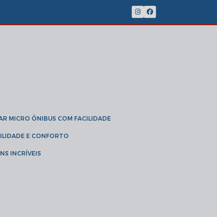
(11) 2902-8888
(11) 95785-3189
GAR MICRO ÔNIBUS COM FACILIDADE
IBILIDADE E CONFORTO
NS INCRÍVEIS