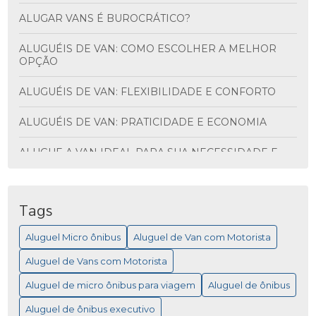
ALUGAR VANS É BUROCRÁTICO?
ALUGUÉIS DE VAN: COMO ESCOLHER A MELHOR
OPÇÃO
ALUGUÉIS DE VAN: FLEXIBILIDADE E CONFORTO
ALUGUÉIS DE VAN: PRATICIDADE E ECONOMIA
ALUGUE A VAN IDEAL PARA SUA NECESSIDADE E
DESCUBRA VANTAGENS INCRÍVEIS
ALUGUEL DE ÔNIBUS PARA VIAGEM: MAIS
PRATICIDADE
Tags
Aluguel Micro ônibus
Aluguel de Van com Motorista
ALUGUEL DE MICRO ÔNIBUS PARA EVENTOS
Aluguel de Vans com Motorista
ALUGUEL DE MICRO ÔNIBUS: COMO ESCOLHER A
MELHOR OPÇÃO PARA SUA VIAGEM
Aluguel de micro ônibus para viagem
Aluguel de ônibus
Aluguel de ônibus executivo
ALUGUEL DE MICRO ÔNIBUS: COMO ESCOLHER A