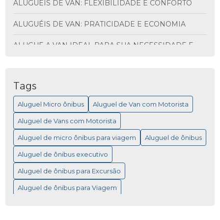
ALUGUÉIS DE VAN: FLEXIBILIDADE E CONFORTO
ALUGUÉIS DE VAN: PRATICIDADE E ECONOMIA
ALUGUE A VAN IDEAL PARA SUA NECESSIDADE E
DESCUBRA VANTAGENS INCRÍVEIS
ALUGUEL DE ÔNIBUS PARA VIAGEM: MAIS
PRATICIDADE
Tags
Aluguel Micro ônibus
Aluguel de Van com Motorista
ALUGUEL DE MICRO ÔNIBUS PARA EVENTOS
Aluguel de Vans com Motorista
ALUGUEL DE MICRO ÔNIBUS: COMO ESCOLHER A
MELHOR OPÇÃO PARA SUA VIAGEM
Aluguel de micro ônibus para viagem
Aluguel de ônibus
Aluguel de ônibus executivo
ALUGUEL DE MICRO ÔNIBUS: COMO ESCOLHER A
MELHOR OPÇÃO PARA VIAGEM
Aluguel de ônibus para Excursão
ALUGUEL DE MICRO ÔNIBUS: SAIBA COMO
Aluguel de ônibus para Viagem
ESCOLHER A MELHOR OPÇÃO PARA A VIAGEM
Empresa de Fretamento de ônibus
ALUGUEL DE MICRO ÔNIBUS: SAIBA COMO