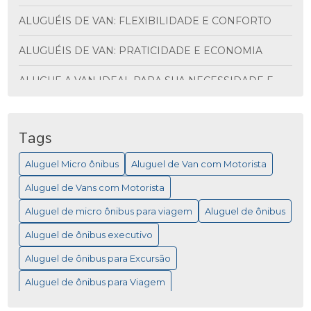
ALUGUÉIS DE VAN: FLEXIBILIDADE E CONFORTO
ALUGUÉIS DE VAN: PRATICIDADE E ECONOMIA
ALUGUE A VAN IDEAL PARA SUA NECESSIDADE E
DESCUBRA VANTAGENS INCRÍVEIS
ALUGUEL DE ÔNIBUS PARA VIAGEM: MAIS
PRATICIDADE
Tags
Aluguel Micro ônibus
Aluguel de Van com Motorista
ALUGUEL DE MICRO ÔNIBUS PARA EVENTOS
Aluguel de Vans com Motorista
ALUGUEL DE MICRO ÔNIBUS: COMO ESCOLHER A
MELHOR OPÇÃO PARA SUA VIAGEM
Aluguel de micro ônibus para viagem
Aluguel de ônibus
Aluguel de ônibus executivo
ALUGUEL DE MICRO ÔNIBUS: COMO ESCOLHER A
MELHOR OPÇÃO PARA VIAGEM
Aluguel de ônibus para Excursão
ALUGUEL DE MICRO ÔNIBUS: SAIBA COMO
Aluguel de ônibus para Viagem
ESCOLHER A MELHOR OPÇÃO PARA A VIAGEM
Empresa de Fretamento de ônibus