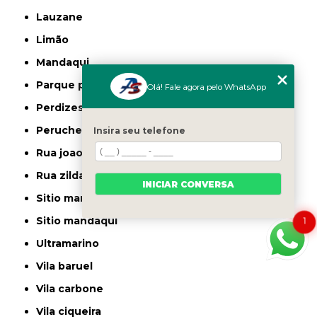
lauzane
limão
mandaqui
parque peruche
Olá! Fale agora pelo WhatsApp
perdizes
peruche
Insira seu telefone
rua joao ruthe
rua zilda
INICIAR CONVERSA
sitio manda aqui
sitio mandaqui
1
ultramarino
vila baruel
vila carbone
vila ciqueira