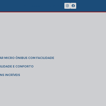
(11) 2902-8888
(11) 95785-3189
GAR MICRO ÔNIBUS COM FACILIDADE
IBILIDADE E CONFORTO
NS INCRÍVEIS