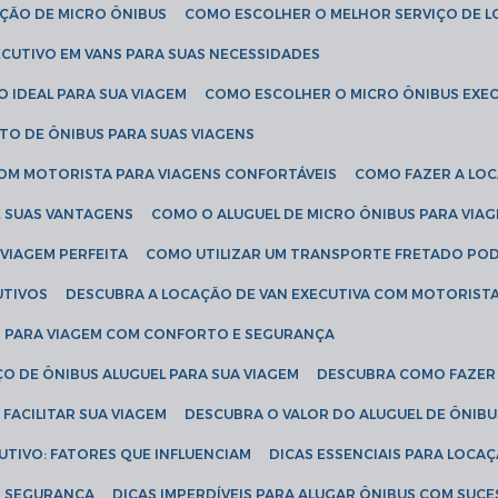
AÇÃO DE MICRO ÔNIBUS
COMO ESCOLHER O MELHOR SERVIÇO DE 
CUTIVO EM VANS PARA SUAS NECESSIDADES
O IDEAL PARA SUA VIAGEM
COMO ESCOLHER O MICRO ÔNIBUS EXEC
TO DE ÔNIBUS PARA SUAS VIAGENS
COM MOTORISTA PARA VIAGENS CONFORTÁVEIS
COMO FAZER A LO
E SUAS VANTAGENS
COMO O ALUGUEL DE MICRO ÔNIBUS PARA VI
 VIAGEM PERFEITA
COMO UTILIZAR UM TRANSPORTE FRETADO PO
UTIVOS
DESCUBRA A LOCAÇÃO DE VAN EXECUTIVA COM MOTORIST
AN PARA VIAGEM COM CONFORTO E SEGURANÇA
O DE ÔNIBUS ALUGUEL PARA SUA VIAGEM
DESCUBRA COMO FAZER
FACILITAR SUA VIAGEM
DESCUBRA O VALOR DO ALUGUEL DE ÔNIB
UTIVO: FATORES QUE INFLUENCIAM
DICAS ESSENCIAIS PARA LOCA
OM SEGURANÇA
DICAS IMPERDÍVEIS PARA ALUGAR ÔNIBUS COM SUC