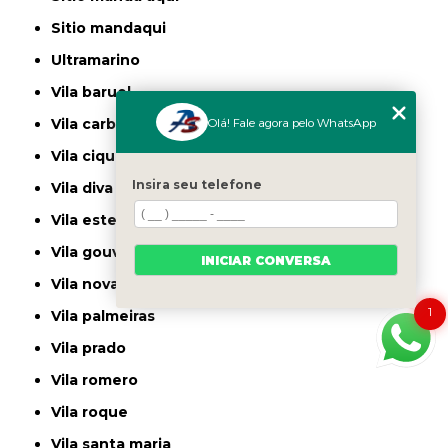
sitio mandaqui
ultramarino
vila baruel
Olá! Fale agora pelo WhatsApp
vila carbone
vila ciqueira
Insira seu telefone
vila diva
vila ester
vila gouvea
INICIAR CONVERSA
vila nova cachoeirinha
1
vila palmeiras
vila prado
vila romero
vila roque
vila santa maria