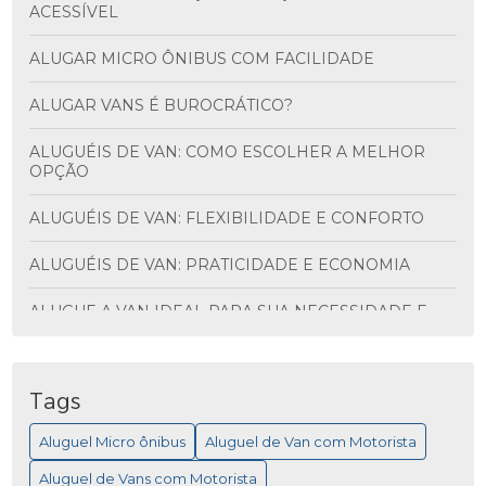
ACESSÍVEL
ALUGAR MICRO ÔNIBUS COM FACILIDADE
ALUGAR VANS É BUROCRÁTICO?
ALUGUÉIS DE VAN: COMO ESCOLHER A MELHOR
OPÇÃO
ALUGUÉIS DE VAN: FLEXIBILIDADE E CONFORTO
ALUGUÉIS DE VAN: PRATICIDADE E ECONOMIA
ALUGUE A VAN IDEAL PARA SUA NECESSIDADE E
DESCUBRA VANTAGENS INCRÍVEIS
ALUGUEL DE ÔNIBUS PARA VIAGEM: MAIS
PRATICIDADE
Tags
Aluguel Micro ônibus
Aluguel de Van com Motorista
ALUGUEL DE MICRO ÔNIBUS PARA EVENTOS
Aluguel de Vans com Motorista