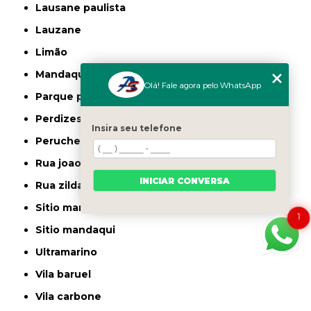
lausane paulista
lauzane
limão
mandaqui
Olá! Fale agora pelo WhatsApp
parque peruche
perdizes
Insira seu telefone
peruche
rua joao ruthe
INICIAR CONVERSA
rua zilda
sitio manda aqui
1
sitio mandaqui
ultramarino
vila baruel
vila carbone