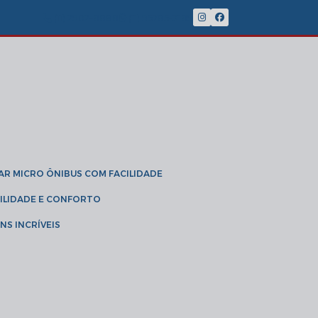
(11) 2902-8888
(11) 95785-3189
GAR MICRO ÔNIBUS COM FACILIDADE
IBILIDADE E CONFORTO
NS INCRÍVEIS