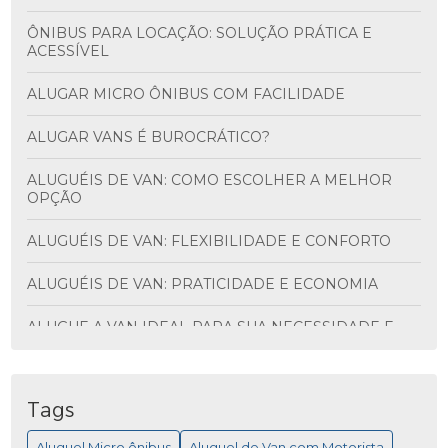
ÔNIBUS PARA LOCAÇÃO: SOLUÇÃO PRÁTICA E
ACESSÍVEL
ALUGAR MICRO ÔNIBUS COM FACILIDADE
ALUGAR VANS É BUROCRÁTICO?
ALUGUÉIS DE VAN: COMO ESCOLHER A MELHOR
OPÇÃO
ALUGUÉIS DE VAN: FLEXIBILIDADE E CONFORTO
ALUGUÉIS DE VAN: PRATICIDADE E ECONOMIA
ALUGUE A VAN IDEAL PARA SUA NECESSIDADE E
DESCUBRA VANTAGENS INCRÍVEIS
ALUGUEL DE ÔNIBUS PARA VIAGEM: MAIS
PRATICIDADE
Tags
Aluguel Micro ônibus
Aluguel de Van com Motorista