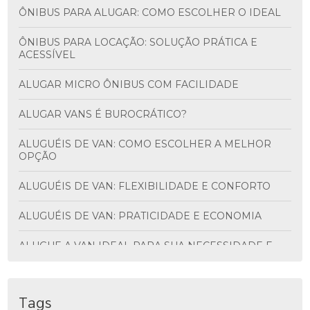
ÔNIBUS PARA ALUGAR: COMO ESCOLHER O IDEAL
ÔNIBUS PARA LOCAÇÃO: SOLUÇÃO PRÁTICA E
ACESSÍVEL
ALUGAR MICRO ÔNIBUS COM FACILIDADE
ALUGAR VANS É BUROCRÁTICO?
ALUGUÉIS DE VAN: COMO ESCOLHER A MELHOR
OPÇÃO
ALUGUÉIS DE VAN: FLEXIBILIDADE E CONFORTO
ALUGUÉIS DE VAN: PRATICIDADE E ECONOMIA
ALUGUE A VAN IDEAL PARA SUA NECESSIDADE E
DESCUBRA VANTAGENS INCRÍVEIS
ALUGUEL DE ÔNIBUS PARA VIAGEM: MAIS
PRATICIDADE
Tags