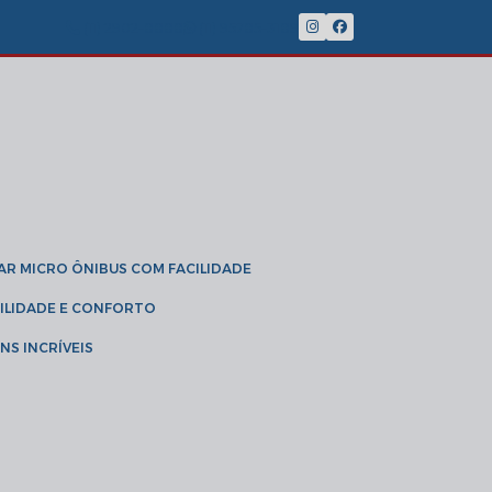
(11) 2902-8888
(11) 95785-3189
GAR MICRO ÔNIBUS COM FACILIDADE
IBILIDADE E CONFORTO
NS INCRÍVEIS