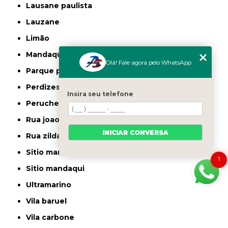
lausane paulista
lauzane
limão
mandaqui
Olá! Fale agora pelo WhatsApp
parque peruche
perdizes
Insira seu telefone
peruche
rua joao ruthe
INICIAR CONVERSA
rua zilda
sitio manda aqui
1
sitio mandaqui
ultramarino
vila baruel
vila carbone