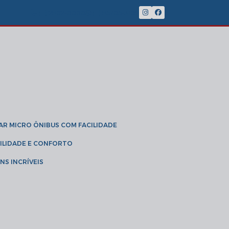
(11) 2902-8888
(11) 95785-3189
GAR MICRO ÔNIBUS COM FACILIDADE
IBILIDADE E CONFORTO
NS INCRÍVEIS