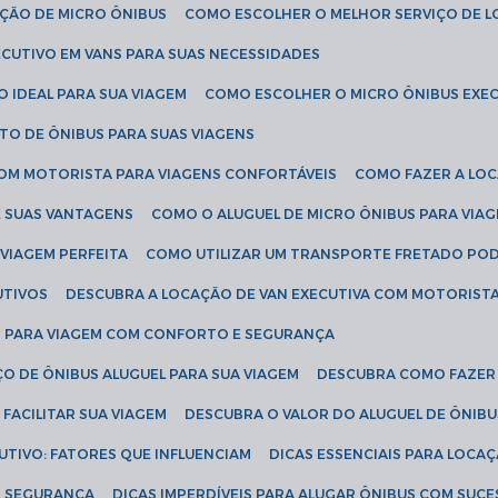
AÇÃO DE MICRO ÔNIBUS
COMO ESCOLHER O MELHOR SERVIÇO DE 
CUTIVO EM VANS PARA SUAS NECESSIDADES
O IDEAL PARA SUA VIAGEM
COMO ESCOLHER O MICRO ÔNIBUS EXEC
TO DE ÔNIBUS PARA SUAS VIAGENS
COM MOTORISTA PARA VIAGENS CONFORTÁVEIS
COMO FAZER A LO
E SUAS VANTAGENS
COMO O ALUGUEL DE MICRO ÔNIBUS PARA VI
 VIAGEM PERFEITA
COMO UTILIZAR UM TRANSPORTE FRETADO PO
UTIVOS
DESCUBRA A LOCAÇÃO DE VAN EXECUTIVA COM MOTORIST
AN PARA VIAGEM COM CONFORTO E SEGURANÇA
O DE ÔNIBUS ALUGUEL PARA SUA VIAGEM
DESCUBRA COMO FAZER
FACILITAR SUA VIAGEM
DESCUBRA O VALOR DO ALUGUEL DE ÔNIB
UTIVO: FATORES QUE INFLUENCIAM
DICAS ESSENCIAIS PARA LOCA
OM SEGURANÇA
DICAS IMPERDÍVEIS PARA ALUGAR ÔNIBUS COM SUC