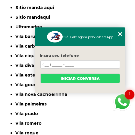
sitio manda aqui
sitio mandaqui
ultramarino
vila baruel
Olá! Fale agora pelo WhatsApp
vila carbone
vila ciqueira
Insira seu telefone
vila diva
vila ester
INICIAR CONVERSA
vila gouvea
1
vila nova cachoeirinha
vila palmeiras
vila prado
vila romero
vila roque