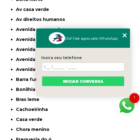
av casa verde
av direitos humanos
avenida casa verde
Olá! Fale agora pelo WhatsApp
avenida deputado emilio carlos
avenida engenheiro caetano alvares
Insira seu telefone
avenida imirin
avenida inajar de souza
barra funda
INICIAR CONVERSA
bonilhia
1
bras leme
cachoeirinha
casa verde
chora menino
freguesia do ó