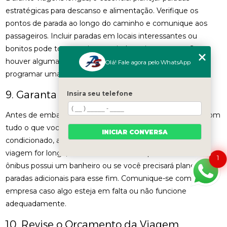
estratégicas para descanso e alimentação. Verifique os
pontos de parada ao longo do caminho e comunique aos
passageiros. Incluir paradas em locais interessantes ou
bonitos pode tornar a viagem ainda mais prazerosa. Se
houver alguma atração turística no caminho, considere
Olá! Fale agora pelo WhatsApp
programar uma parada para que todos possam aproveitar.
9. Garanta que o Ônibus Esteja Equipado
Insira seu telefone
Antes de embarcar, verifique se o ônibus está equipado com
tudo o que você precisa. Isso inclui recursos como ar-
INICIAR CONVERSA
condicionado, aquecimento, sistema de som, etc. Se a
viagem for longa, é um bom momento para verificar se o
1
ônibus possui um banheiro ou se você precisará planejar
paradas adicionais para esse fim. Comunique-se com a
empresa caso algo esteja em falta ou não funcione
adequadamente.
10. Revise o Orçamento da Viagem