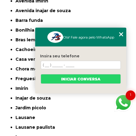
avenida imirin
avenida inajar de souza
barra funda
bonilhia
Olá! Fale agora pelo WhatsApp
bras leme
cachoeirinha
Insira seu telefone
casa verde
chora menino
freguesia do ó
INICIAR CONVERSA
imirin
1
inajar de souza
jardim picolo
lausane
lausane paulista