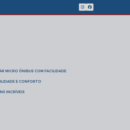
(11) 2902-8888
(11) 95785-3189
GAR MICRO ÔNIBUS COM FACILIDADE
IBILIDADE E CONFORTO
NS INCRÍVEIS