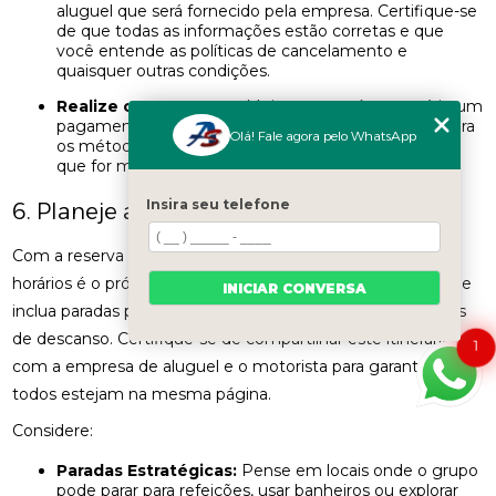
aluguel que será fornecido pela empresa. Certifique-se
de que todas as informações estão corretas e que
você entende as políticas de cancelamento e
quaisquer outras condições.
Realize o Pagamento:
Muitas vezes, é necessário um
pagamento antecipado para garantir a reserva. Confira
Olá! Fale agora pelo WhatsApp
os métodos de pagamento disponíveis e escolha o
que for mais conveniente para você.
Insira seu telefone
6. Planeje a Rota e Horários
Com a reserva confirmada, o planejamento da rota e dos
horários é o próximo passo. Crie um itinerário detalhado que
INICIAR CONVERSA
inclua paradas programadas, pontos de interesse e horários
de descanso. Certifique-se de compartilhar este itinerário
1
com a empresa de aluguel e o motorista para garantir que
todos estejam na mesma página.
Considere:
Paradas Estratégicas:
Pense em locais onde o grupo
pode parar para refeições, usar banheiros ou explorar