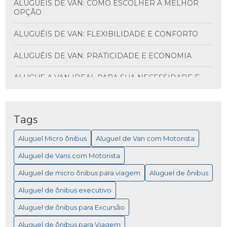
ALUGUÉIS DE VAN: COMO ESCOLHER A MELHOR
OPÇÃO
ALUGUÉIS DE VAN: FLEXIBILIDADE E CONFORTO
ALUGUÉIS DE VAN: PRATICIDADE E ECONOMIA
ALUGUE A VAN IDEAL PARA SUA NECESSIDADE E
DESCUBRA VANTAGENS INCRÍVEIS
ALUGUEL DE ÔNIBUS PARA VIAGEM: MAIS
PRATICIDADE
Tags
Aluguel Micro ônibus
Aluguel de Van com Motorista
ALUGUEL DE MICRO ÔNIBUS PARA EVENTOS
Aluguel de Vans com Motorista
ALUGUEL DE MICRO ÔNIBUS: COMO ESCOLHER A
MELHOR OPÇÃO PARA SUA VIAGEM
Aluguel de micro ônibus para viagem
Aluguel de ônibus
Aluguel de ônibus executivo
ALUGUEL DE MICRO ÔNIBUS: COMO ESCOLHER A
MELHOR OPÇÃO PARA VIAGEM
Aluguel de ônibus para Excursão
ALUGUEL DE MICRO ÔNIBUS: SAIBA COMO
Aluguel de ônibus para Viagem