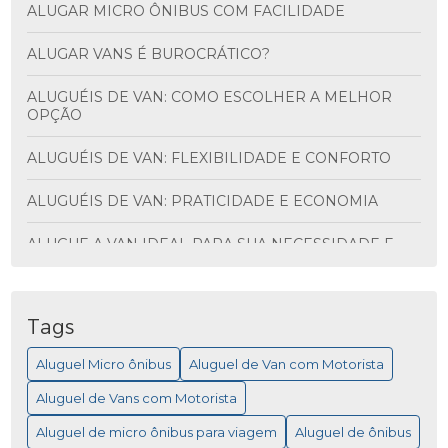
ALUGAR MICRO ÔNIBUS COM FACILIDADE
ALUGAR VANS É BUROCRÁTICO?
ALUGUÉIS DE VAN: COMO ESCOLHER A MELHOR
OPÇÃO
ALUGUÉIS DE VAN: FLEXIBILIDADE E CONFORTO
ALUGUÉIS DE VAN: PRATICIDADE E ECONOMIA
ALUGUE A VAN IDEAL PARA SUA NECESSIDADE E
DESCUBRA VANTAGENS INCRÍVEIS
ALUGUEL DE ÔNIBUS PARA VIAGEM: MAIS
PRATICIDADE
Tags
Aluguel Micro ônibus
Aluguel de Van com Motorista
ALUGUEL DE MICRO ÔNIBUS PARA EVENTOS
Aluguel de Vans com Motorista
ALUGUEL DE MICRO ÔNIBUS: COMO ESCOLHER A
MELHOR OPÇÃO PARA SUA VIAGEM
Aluguel de micro ônibus para viagem
Aluguel de ônibus