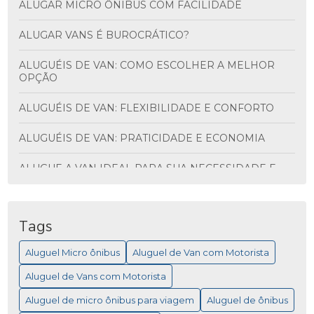
ALUGAR MICRO ÔNIBUS COM FACILIDADE
ALUGAR VANS É BUROCRÁTICO?
ALUGUÉIS DE VAN: COMO ESCOLHER A MELHOR
OPÇÃO
ALUGUÉIS DE VAN: FLEXIBILIDADE E CONFORTO
ALUGUÉIS DE VAN: PRATICIDADE E ECONOMIA
ALUGUE A VAN IDEAL PARA SUA NECESSIDADE E
DESCUBRA VANTAGENS INCRÍVEIS
ALUGUEL DE ÔNIBUS PARA VIAGEM: MAIS
PRATICIDADE
Tags
Aluguel Micro ônibus
Aluguel de Van com Motorista
ALUGUEL DE MICRO ÔNIBUS PARA EVENTOS
Aluguel de Vans com Motorista
ALUGUEL DE MICRO ÔNIBUS: COMO ESCOLHER A
MELHOR OPÇÃO PARA SUA VIAGEM
Aluguel de micro ônibus para viagem
Aluguel de ônibus