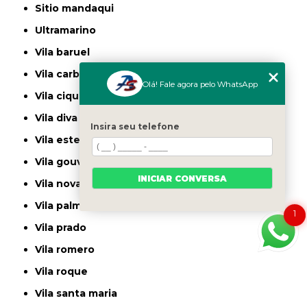
sitio mandaqui
ultramarino
vila baruel
vila carbone
Olá! Fale agora pelo WhatsApp
vila ciqueira
vila diva
Insira seu telefone
vila ester
vila gouvea
INICIAR CONVERSA
vila nova cachoeirinha
vila palmeiras
1
vila prado
vila romero
vila roque
vila santa maria