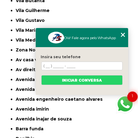
Vila Butantã
Vila Guilherme
Vila Gustavo
Vila Maria
Olá! Fale agora pelo WhatsApp
Vila Medeiros
Zona Norte
Insira seu telefone
av casa verde
av direitos humanos
avenida casa verde
INICIAR CONVERSA
avenida deputado emilio carlos
1
avenida engenheiro caetano alvares
avenida imirin
avenida inajar de souza
barra funda