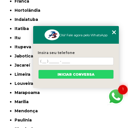
Franca
Hortolândia
Indaiatuba
Itatiba
Olá! Fale agora pelo WhatsApp
Itu
Itupeva
Insira seu telefone
Jaboticabal
Jacareí
Limeira
INICIAR CONVERSA
Louveira
1
Marapoama
Marília
Mendonça
Paulínia