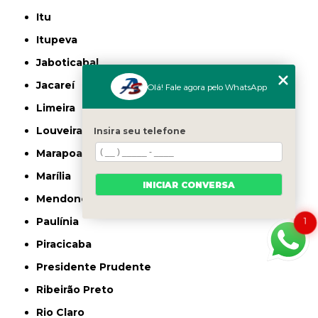
Itu
Itupeva
Jaboticabal
Jacareí
Olá! Fale agora pelo WhatsApp
Limeira
Louveira
Insira seu telefone
Marapoama
Marília
INICIAR CONVERSA
Mendonça
Paulínia
1
Piracicaba
Presidente Prudente
Ribeirão Preto
Rio Claro