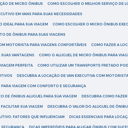
AÇÃO DE MICRO ÔNIBUS
COMO ESCOLHER O MELHOR SERVIÇO DE 
CUTIVO EM VANS PARA SUAS NECESSIDADES
O IDEAL PARA SUA VIAGEM
COMO ESCOLHER O MICRO ÔNIBUS EXEC
TO DE ÔNIBUS PARA SUAS VIAGENS
COM MOTORISTA PARA VIAGENS CONFORTÁVEIS
COMO FAZER A LO
E SUAS VANTAGENS
COMO O ALUGUEL DE MICRO ÔNIBUS PARA VI
 VIAGEM PERFEITA
COMO UTILIZAR UM TRANSPORTE FRETADO PO
UTIVOS
DESCUBRA A LOCAÇÃO DE VAN EXECUTIVA COM MOTORIST
AN PARA VIAGEM COM CONFORTO E SEGURANÇA
O DE ÔNIBUS ALUGUEL PARA SUA VIAGEM
DESCUBRA COMO FAZER
FACILITAR SUA VIAGEM
DESCUBRA O VALOR DO ALUGUEL DE ÔNIB
UTIVO: FATORES QUE INFLUENCIAM
DICAS ESSENCIAIS PARA LOCA
OM SEGURANÇA
DICAS IMPERDÍVEIS PARA ALUGAR ÔNIBUS COM SUC