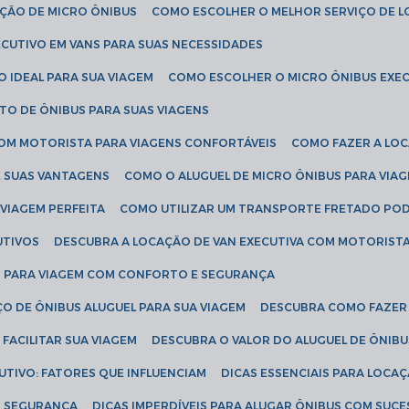
AÇÃO DE MICRO ÔNIBUS
COMO ESCOLHER O MELHOR SERVIÇO DE 
CUTIVO EM VANS PARA SUAS NECESSIDADES
O IDEAL PARA SUA VIAGEM
COMO ESCOLHER O MICRO ÔNIBUS EXEC
TO DE ÔNIBUS PARA SUAS VIAGENS
COM MOTORISTA PARA VIAGENS CONFORTÁVEIS
COMO FAZER A LO
E SUAS VANTAGENS
COMO O ALUGUEL DE MICRO ÔNIBUS PARA VI
 VIAGEM PERFEITA
COMO UTILIZAR UM TRANSPORTE FRETADO PO
UTIVOS
DESCUBRA A LOCAÇÃO DE VAN EXECUTIVA COM MOTORIST
AN PARA VIAGEM COM CONFORTO E SEGURANÇA
O DE ÔNIBUS ALUGUEL PARA SUA VIAGEM
DESCUBRA COMO FAZER
FACILITAR SUA VIAGEM
DESCUBRA O VALOR DO ALUGUEL DE ÔNIB
UTIVO: FATORES QUE INFLUENCIAM
DICAS ESSENCIAIS PARA LOCA
OM SEGURANÇA
DICAS IMPERDÍVEIS PARA ALUGAR ÔNIBUS COM SUC