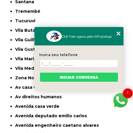
Santana
Tremembé
Tucuruvi
Vila Butantã
Olá! Fale agora pelo WhatsApp
Vila Guilherme
Vila Gustavo
Insira seu telefone
Vila Maria
Vila Medeiros
INICIAR CONVERSA
Zona Norte
av casa verde
1
av direitos humanos
avenida casa verde
avenida deputado emilio carlos
avenida engenheiro caetano alvares