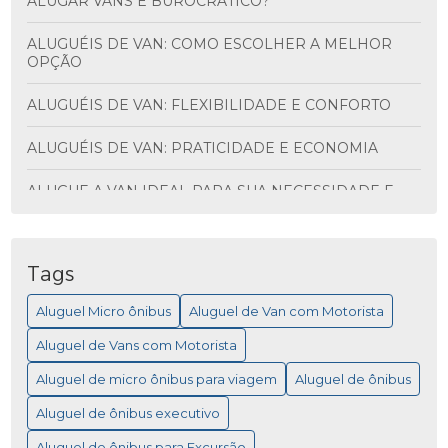
ALUGAR VANS É BUROCRÁTICO?
ALUGUÉIS DE VAN: COMO ESCOLHER A MELHOR
OPÇÃO
ALUGUÉIS DE VAN: FLEXIBILIDADE E CONFORTO
ALUGUÉIS DE VAN: PRATICIDADE E ECONOMIA
ALUGUE A VAN IDEAL PARA SUA NECESSIDADE E
DESCUBRA VANTAGENS INCRÍVEIS
ALUGUEL DE ÔNIBUS PARA VIAGEM: MAIS
PRATICIDADE
Tags
Aluguel Micro ônibus
Aluguel de Van com Motorista
ALUGUEL DE MICRO ÔNIBUS PARA EVENTOS
Aluguel de Vans com Motorista
ALUGUEL DE MICRO ÔNIBUS: COMO ESCOLHER A
MELHOR OPÇÃO PARA SUA VIAGEM
Aluguel de micro ônibus para viagem
Aluguel de ônibus
Aluguel de ônibus executivo
ALUGUEL DE MICRO ÔNIBUS: COMO ESCOLHER A
MELHOR OPÇÃO PARA VIAGEM
Aluguel de ônibus para Excursão