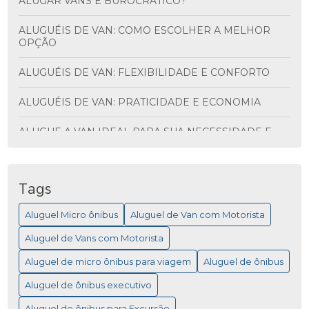
ALUGAR VANS É BUROCRÁTICO?
ALUGUÉIS DE VAN: COMO ESCOLHER A MELHOR
OPÇÃO
ALUGUÉIS DE VAN: FLEXIBILIDADE E CONFORTO
ALUGUÉIS DE VAN: PRATICIDADE E ECONOMIA
ALUGUE A VAN IDEAL PARA SUA NECESSIDADE E
DESCUBRA VANTAGENS INCRÍVEIS
ALUGUEL DE ÔNIBUS PARA VIAGEM: MAIS
PRATICIDADE
Tags
Aluguel Micro ônibus
Aluguel de Van com Motorista
ALUGUEL DE MICRO ÔNIBUS PARA EVENTOS
Aluguel de Vans com Motorista
ALUGUEL DE MICRO ÔNIBUS: COMO ESCOLHER A
MELHOR OPÇÃO PARA SUA VIAGEM
Aluguel de micro ônibus para viagem
Aluguel de ônibus
Aluguel de ônibus executivo
ALUGUEL DE MICRO ÔNIBUS: COMO ESCOLHER A
MELHOR OPÇÃO PARA VIAGEM
Aluguel de ônibus para Excursão