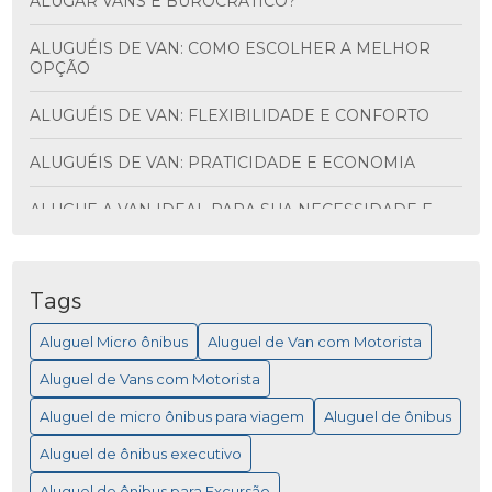
ALUGAR VANS É BUROCRÁTICO?
ALUGUÉIS DE VAN: COMO ESCOLHER A MELHOR
OPÇÃO
ALUGUÉIS DE VAN: FLEXIBILIDADE E CONFORTO
ALUGUÉIS DE VAN: PRATICIDADE E ECONOMIA
ALUGUE A VAN IDEAL PARA SUA NECESSIDADE E
DESCUBRA VANTAGENS INCRÍVEIS
ALUGUEL DE ÔNIBUS PARA VIAGEM: MAIS
PRATICIDADE
Tags
Aluguel Micro ônibus
Aluguel de Van com Motorista
ALUGUEL DE MICRO ÔNIBUS PARA EVENTOS
Aluguel de Vans com Motorista
ALUGUEL DE MICRO ÔNIBUS: COMO ESCOLHER A
MELHOR OPÇÃO PARA SUA VIAGEM
Aluguel de micro ônibus para viagem
Aluguel de ônibus
Aluguel de ônibus executivo
ALUGUEL DE MICRO ÔNIBUS: COMO ESCOLHER A
MELHOR OPÇÃO PARA VIAGEM
Aluguel de ônibus para Excursão